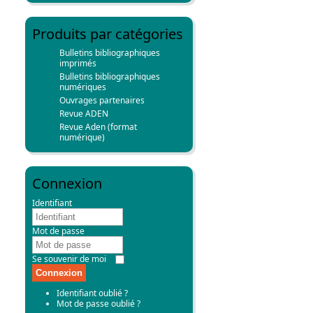
Produits par catégories
Bulletins bibliographiques
imprimés
Bulletins bibliographiques
numériques
Ouvrages partenaires
Revue ADEN
Revue Aden (format
numérique)
Connexion
Identifiant
Mot de passe
Se souvenir de moi
Connexion
Identifiant oublié ?
Mot de passe oublié ?