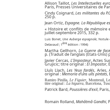
Allison Taillot,
Les Intellectuelles e
Paris, Presses Universitaires de Par
Cindy Coignard,
Les militantes du P
250 p.
Jean Ortiz,
Espagne. La République est
« Histoire et conflits de mémoire
juillet-septembre 2015, 332 p.
Luis Bonet,
Une Auberge espagnole
, Notule 
ère
Delavaud ; 1
édition : 1994)
Martha Gellhorn,
La Guerre de fac
p. (Traduit de l’anglais (Etats-Unis) 
Javier Cercas,
L'Imposteur
, Actes Su
Grujicic; titre original :
El Impostor
,
Lluís Llach,
Les Yeux fardés
, Arles,
original :
Memoria d’uns ulls pintats
,
Ramiro Pinilla,
Le Figuier
, Montreuil, L
titre original :
La higuera
, Barcelona, Tus
Patrick Bard,
Poussières d'exil
, Paris
Romain Rolland,
Mahâtmâ Gandhi
, 