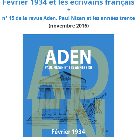
Février 1934 et les écrivains français
*
n° 15 de la revue Aden. Paul Nizan et les années trente
(novembre 2016)