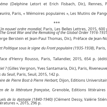
néma
(Delphine Letort et Erich Fisbach, Dir.), Rennes, 
leurira
, Paris, « Mémoires populaires », Les Mutins de Pangé
***
Un nouvel ordre mondial
, Paris, Les Belles Lettres, 2015, 600 
The Great War and the Remaking of the Global Order 1916-193
erge Berstein et Jean-Paul Thomas, Dir.), Préface de Jean-N
e et Politique sous le signe du Front populaire (1935-1938)
, Paris
face d’Henry Rousso, Paris, Tallandier, 2015, 654 p. (édi
iel ?
(Gilles Vergnon, Yves Santamaria, Dir.), Paris, Riveneuve
s du Seuil
, Paris, Seuil, 2015, 142 p.
aire de Pierre Bost à Pierre Herbart,
Dijon, Editions Universitai
n de la littérature française
, Grenoble, Editions littéraires
suels de la dystopie (1840-1940)
(Clément Dessy, Valérie Stiéno
tératures », 2015, 296 p.