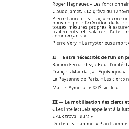
Roger Hagnauer,
« Les fonctionnaire
Claude Jamet, « La grève du 12 févri
Pierre-Laurent Darnar, « Encore un
pouvoirs pour l’exécution de leur 
toutes mesures propres à assurer 
traitements et salaires, l’attei
commerçants »
Pierre Véry, « La mystérieuse mort 
II
―
Entre nécessités de l’union p
Ramon Fernandez, « Pour l'unité d'
François Mauriac, « L’Équivoque »
La Paysanne de Paris, « Les clercs n
e
Marcel Aymé, « Le XXI
siècle »
III
―
La mobilisation des clercs e
« Les intellectuels appellent à la lut
« Aux travailleurs »
Docteur S. Flamme, « Plan Flamme. 