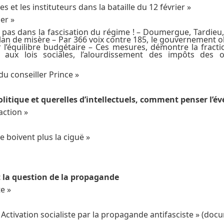
s et les instituteurs dans la bataille du 12 février »
er »
 pas dans la fascisation du régime ! – Doumergue, Tardieu, 
plan de misère – Par 366 voix contre 185, le gouvernement o
l’équilibre budgétaire – Ces mesures, démontre la fract
nte aux lois sociales, l’alourdissement des impôts des o
du conseiller Prince »
olitique et querelles d’intellectuels, comment penser l’
action »
e boivent plus la ciguë »
t la question de la propagande
te »
Activation socialiste par la propagande antifasciste » (doc