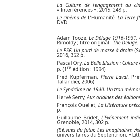
La Culture de l’engagement au ci
« Interférences », 2015, 248 p.
Le cinéma de
L'Humanité
. La Terre f
DVD
Adam Tooze,
Le Déluge 1916-1931. 
Rimoldy ; titre original :
The Deluge.
Le PSF. Un parti de masse à droite
(S
2016, 352 p.
Pascal Ory,
La Belle Illusion : Cultur
re
p. (1
édition : 1994)
Fred Kupferman,
Pierre Laval
, Pré
Tallandier, 2006)
Le Syndrôme de 1940. Un trou mémor
Hervé Serry,
Aux origines des édition
François Ouellet,
La Littérature préc
p.
Guillaume Bridet,
L’Evénement indie
Grenoble, 2014, 302 p.
(Bé)vues du futur. Les imaginaires vi
universitaires du Septentrion, « Lit