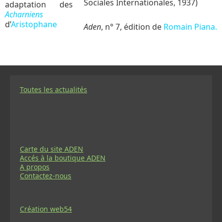
Sociales Internationales, 1937)
adaptation des
Acharniens
d’
Aristophane
Aden
, n° 7, édition de
Romain Piana.
Toutes les actualités
Carte du site ADEN
Accés à la boutique ADEN
A propos
Contactez-nous
Création web54