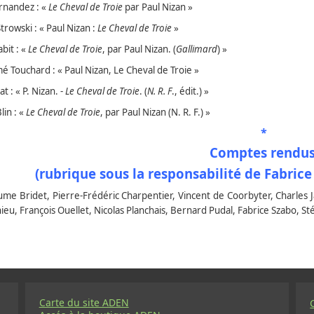
nandez : «
Le Cheval de Troie
par Paul Nizan »
trowski : « Paul Nizan :
Le Cheval de Troie
»
bit : «
Le Cheval de Troie
, par Paul Nizan. (
Gallimard
) »
é Touchard : « Paul Nizan, Le Cheval de Troie »
t : « P. Nizan. -
Le Cheval de Troie
. (
N. R. F
., édit.) »
in : «
Le Cheval de Troie
, par Paul Nizan (N. R. F.) »
*
Comptes rendu
(rubrique sous la responsabilité de Fabri
ume Bridet, Pierre-Frédéric Charpentier, Vincent de Coorbyter, Charles Ja
eu, François Ouellet, Nicolas Planchais, Bernard Pudal, Fabrice Szabo, S
Carte du site ADEN