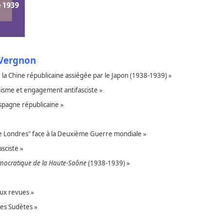
 Vergnon
 la Chine républicaine assiégée par le Japon (1938-1939) »
phisme et engagement antifasciste »
Espagne républicaine »
u de Londres" face à la Deuxième Guerre mondiale »
asciste »
mocratique de la Haute-Saône
(1938-1939) »
eux revues »
des Sudètes »