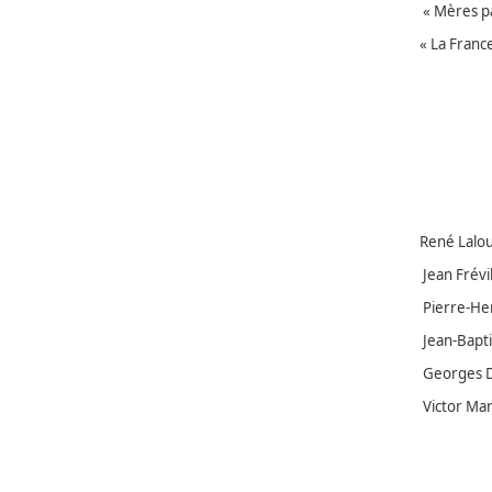
« Mères par
« La France
René Lalou
Jean Frévil
Pierre-Hen
Jean-Bapti
Georges Du
Victor Mar