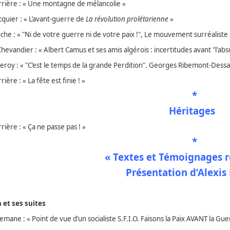
rière : « Une montagne de mélancolie »
cquier : « L’avant-guerre de
La révolution prolétarienne
»
he : « "Ni de votre guerre ni de votre paix !", Le mouvement surréaliste 
Chevandier : « Albert Camus et ses amis algérois : incertitudes avant "l'
seroy : « "C’est le temps de la grande Perdition". Georges Ribemont-Dessa
ière : « La fête est finie ! »
*
Héritages
ière : « Ça ne passe pas ! »
*
« Textes et Témoignages r
Présentation d’Alexis 
 et ses suites
mane : « Point de vue d’un socialiste S.F.I.O. Faisons la Paix AVANT la Guer