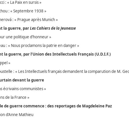
ci : « La Paix en sursis »
chou : « Septembre 1938 »
erová : « Prague après Munich »
nt la guerre, par
Les Cahiers de la Jeunesse
Pour une politique d’honneur »
u : « Nous proclamons la patrie en danger »
nt la guerre, par l’Union des Intellectuels Français (U.D.I.F.)
Appel »
ustelle : « Les Intellectuels français demandent la comparution de M. 
urtain devant la guerre
ns écrivains communistes »
ns de la France »
le de guerre commence : des reportages de Magdeleine Paz
ion d’Anne Mathieu