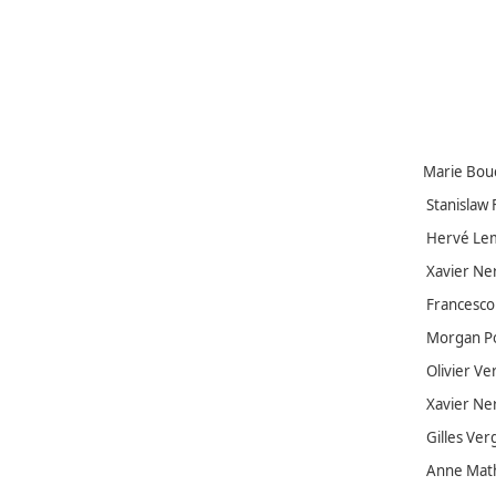
Marie Bouc
Stanislaw 
Hervé Leme
Xavier Ner
Francesco 
Morgan Pogg
Olivier Ver
Xavier Nerr
Gilles Ver
Anne Mathi