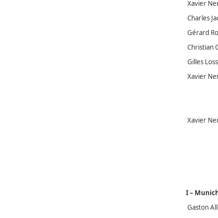
Xavier Ner
Charles Ja
Gérard Roc
Christian 
Gilles Los
Xavier Nerr
Xavier Nerr
I – Munich
Gaston Alle