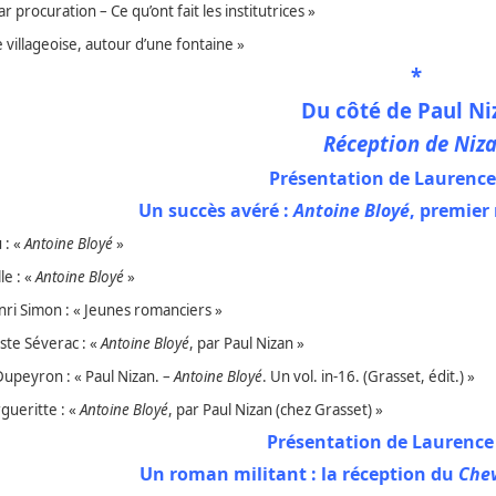
 procuration – Ce qu’ont fait les institutrices »
 villageoise, autour d’une fontaine »
*
Du côté de Paul Ni
Réception de Niz
Présentation de Laurence 
Un succès avéré :
Antoine Bloyé
, premier
 : «
Antoine Bloyé
»
le : «
Antoine Bloyé
»
ri Simon : « Jeunes romanciers »
ste Séverac : «
Antoine Bloyé
, par Paul Nizan »
peyron : « Paul Nizan. –
Antoine Bloyé
. Un vol. in-16. (Grasset, édit.) »
gueritte : «
Antoine Bloyé
, par Paul Nizan (chez Grasset) »
Présentation de Laurence 
Un roman militant : la réception du
Chev