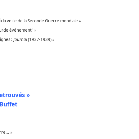
à la veille de la Seconde Guerre mondiale »
absurde événement" »
ignes :
Journal
(1937-1939) »
etrouvés »
Buffet
re... »