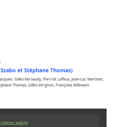
s
ce Szabo et Stéphane Thomas
)
cquier, Gilles Kersaudy, Pierrick Lafleur, Jean-Luc Martinet,
téphane Thomas, Gilles Vergnon, Françoise Willmann.
Création web54