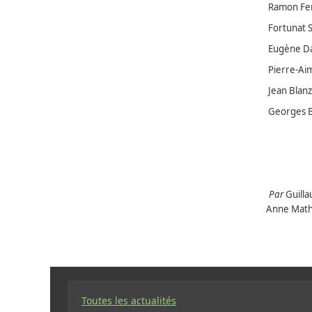
Ramon Fer
Fortunat S
Eugène Da
Pierre-Aim
Jean Blanza
Georges Bl
Par
Guilla
Anne Mathi
Toutes les actualités