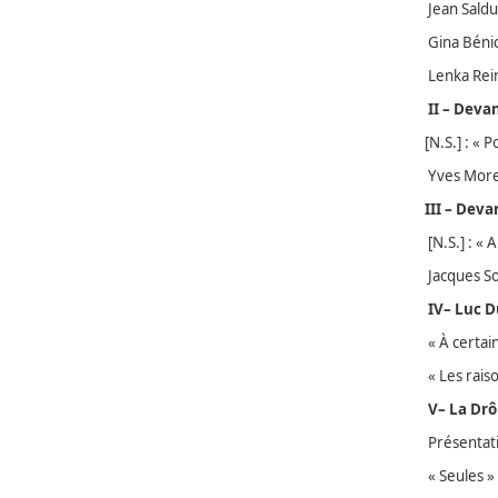
Jean Salduc
Gina Béni
Lenka Rein
II – Deva
[N.S.] : « 
Yves Morea
III – Deva
[N.S.] : « 
Jacques So
IV– Luc D
« À certai
« Les raiso
V– La Drô
Présentat
« Seules »