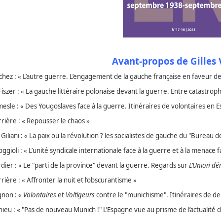
Avant-propos de Gilles
hez : « L’autre guerre. L’engagement de la gauche française en faveur de
Fiszer : « La gauche littéraire polonaise devant la guerre. Entre catastro
sle : « Des Yougoslaves face à la guerre. Itinéraires de volontaires en 
rière : « Repousser le chaos »
Giliani : « La paix ou la révolution ? les socialistes de gauche du "Burea
ioli : « L’unité syndicale internationale face à la guerre et à la menace f
dier : « Le "parti de la province" devant la guerre. Regards sur
L’Union dé
ière : « Affronter la nuit et l’obscurantisme »
gnon : «
Volontaires
et
Voltigeurs
contre le "munichisme". Itinéraires de d
eu : « "Pas de nouveau Munich !" L’Espagne vue au prisme de l’actualité 