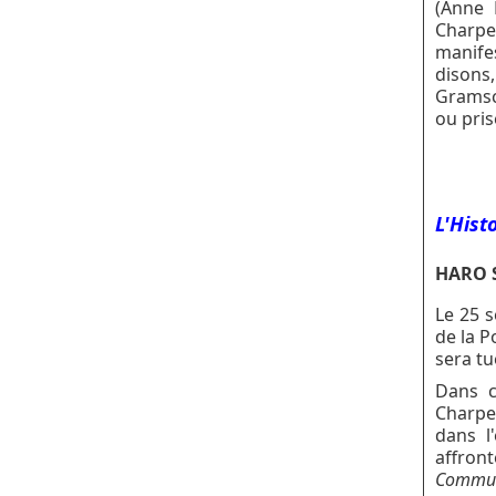
(Anne 
Charpen
manifes
disons,
Gramsc
ou pris
L'Hist
HARO 
Le 25 
de la P
sera tu
Dans c
Charpen
dans l
affront
Commun