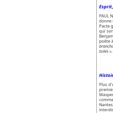
Esprit
PAUL N
donne l
Pacte g
qui son
Benjam
poète 
brancha
toiles ».
Histoi
Plus d'
premie
Masper
comme 
Nantes
interdi