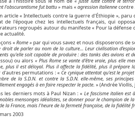
ssé à l'histoire sous le nom de
« juste lutte contre le terr
 l'obscurantisme fut battu »
mais «
agression italienne
contre
 article « Intellectuels contre la guerre d'Éthiopie », paru
at de l'époque chez les intellectuels français, qui oppos
rateurs regroupés autour du manifeste « Pour la défense d
e actualité.
çons «
Rome »
par qui vous savez et nous disposerons de so
 droit de parler au nom de la culture… Leur civilisation
d’espio
ents qu'elle soit capable de produire : des tanks des avions et d
assou) ou alors
« Plus Rome se vante d'être vraie, plus elle men
e, plus il est déloyal. Plus il affecte la fidélité, plus il prépare 
 d'autres permutations : «
Ce cynique attentat qu'est le proje
re de la S.D.N. et contre la S.D.N. elle-même, ses principes 
llement engagés à en faire respecter le pacte.
» (Andrée Viollis,
s les derniers mots à Paul Nizan : «
Le fascisme italien est
à
gnobles mensonges idéalistes, se donner pour le champion de la 
de la France, mais l'heure de la fermeté française, de la fidélité f
 mars 2003