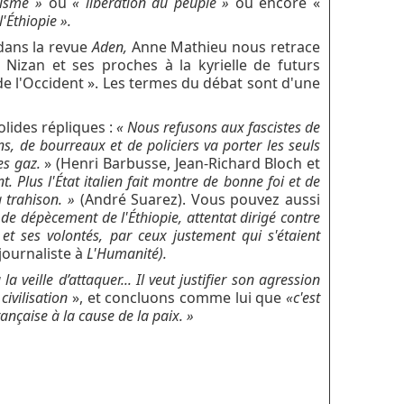
orisme »
ou
« libération du peuple »
ou encore «
l'Éthiopie ».
 dans la revue
Aden
,
Anne Mathieu nous retrace
a Nizan et ses proches à la kyrielle de futurs
e l'Occident ». Les termes du débat sont d'une
lides répliques :
« Nous refusons
aux fascistes de
ns, de bourreaux et de policiers va
porter les seuls
es gaz.
» (Henri Barbusse, Jean-Richard Bloch et
t. Plus l'État italien fait montre de bonne foi et de
la trahison. »
(André Suarez). Vous pouvez aussi
t de dépècement de l'Éthiopie, attentat dirigé contre
et ses volontés, par ceux justement qui s'étaient
 journaliste à
L'Humanité).
 la veille d’attaquer... Il veut justifier son agression
civilisation
», et concluons comme lui que
«
c'est
rançaise à la cause de la paix. »