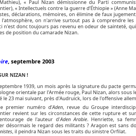
Mathieu), « Paul Nizan démissionne du Parti communiste
tier), « Intellectuels contre la guerre d’Éthiopie » (Anne Ma
tes, déclarations, mémoires, on élimine de faux jugements,
 l'atmosphère, on n'arrive surtout pas à comprendre les l
i n'est donc toujours pas revenu en odeur de sainteté, qu
es de position du camarade Nizan.
oire
, septembre 2003
SUR NIZAN !
septembre 1939, un mois après la signature du pacte germa
ologne orientale par l'Armée rouge, Paul Nizan, alors sous 
é le 23 mai suivant, près d'Audruick, lors de l'offensive al
e premier numéro d’
Aden
, revue du Groupe interdiscipl
tier revient sur les circonstances de cette rupture et sur
'entourage de l'auteur d'
Aden Arabie
. Henriette, sa fe
er désormais le regard des militants ? Aragon est sans do
istes
, il peindra Nizan sous les traits du sinistre Orfilat.