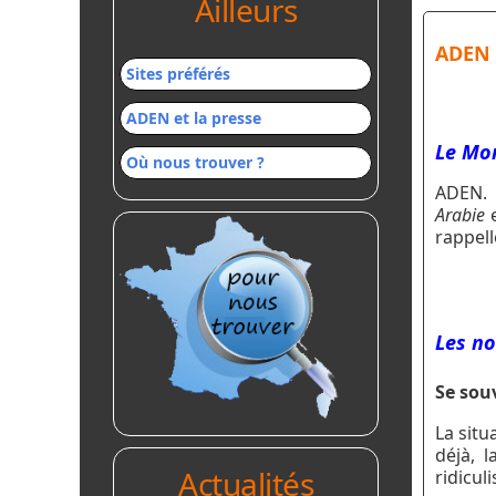
Ailleurs
ADEN d
Sites préférés
ADEN et la presse
Le Mo
Où nous trouver ?
ADEN. 
Arabie
e
rappell
Les no
Se sou
La situ
déjà, 
Actualités
ridicul