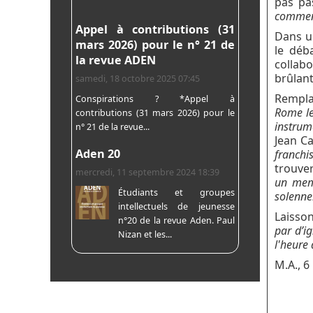
pas pa
comment
Appel à contributions (31
Dans un
mars 2026) pour le n° 21 de
le déb
la revue ADEN
collabo
brûlant
samedi, 18 octobre 2025 07:45
Rempla
Conspirations ? *Appel à
Rome le
contributions (31 mars 2026) pour le
instrum
n° 21 de la revue...
Jean C
Aden 20
franchis
trouver
mercredi, 11 septembre 2024 18:39
un memb
Étudiants et groupes
solenne
intellectuels de jeunesse
Laisson
n°20 de la revue Aden. Paul
par d’i
Nizan et les...
l'heure 
M.A., 6