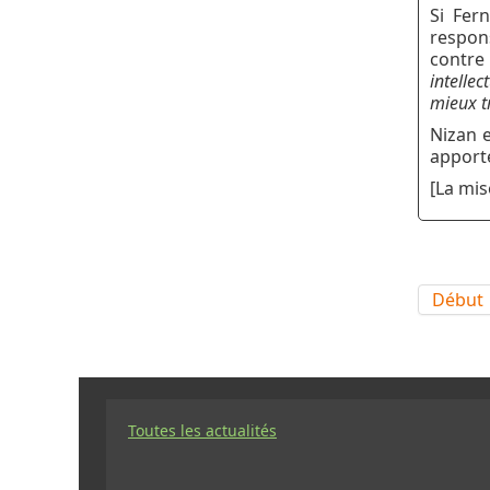
Si Fer
respon
contre
intellec
mieux tr
Nizan e
apporte
[La mis
Début
Toutes les actualités