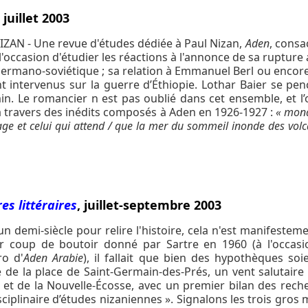
, juillet 2003
IZAN - Une revue d'études dédiée à Paul Nizan,
Aden
, consa
'occasion d'étudier les réactions à l'annonce de sa rupture
ermano-soviétique ; sa relation à Emmanuel Berl ou encore s
t intervenus sur la guerre d’Éthiopie. Lothar Baier se pen
in. Le romancier n est pas oublié dans cet ensemble, et 
à travers des inédits composés à Aden en 1926-1927 :
« mond
ge et celui qui attend / que la mer du sommeil inonde des volc
res littéraires
, juillet-septembre 2003
un demi-siècle pour relire l'histoire, cela n'est manifestem
r coup de boutoir donné par Sartre en 1960 (à l'occasion
o d'
Aden Arabie
), il fallait que bien des hypothèques soi
de la place de Saint-Germain-des-Prés, un vent salutaire 
 et de la Nouvelle-Écosse, avec un premier bilan des rech
sciplinaire d’études nizaniennes ». Signalons les trois gro