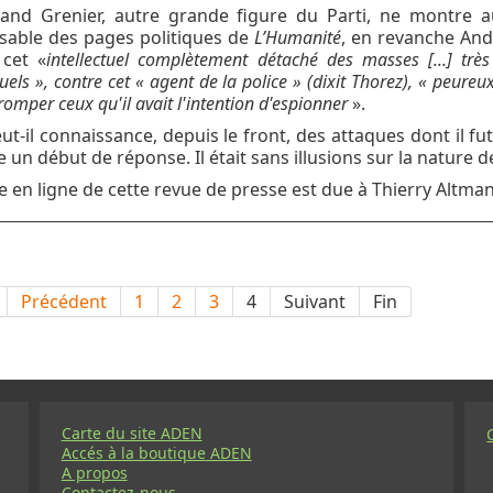
nand Grenier, autre grande figure du Parti, ne montre au
sable des pages politiques de
L’Humanité
, en revanche And
 cet «
intellectuel complètement détaché des masses [...] très
tuels », contre cet « agent de la police » (dixit Thorez), « peureux
omper ceux qu'il avait l'intention d'espionner
».
ut-il connaissance, depuis le front, des attaques dont il fut
 un début de réponse. Il était sans illusions sur la nature de
e en ligne de cette revue de presse est due à Thierry Altman
Précédent
1
2
3
4
Suivant
Fin
Carte du site ADEN
Accés à la boutique ADEN
A propos
Contactez-nous