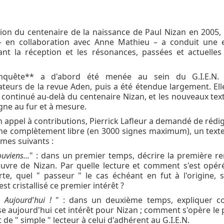
sion du centenaire de la naissance de Paul Nizan en 2005, 
 – en collaboration avec Anne Mathieu – a conduit une 
nt la réception et les résonances, passées et actuelle
nquête** a d'abord été menée au sein du G.I.E.N.
ateurs de la revue Aden, puis a été étendue largement. Ell
continué au-delà du centenaire Nizan, et les nouveaux tex
igne au fur et à mesure.
 appel à contributions, Pierrick Lafleur a demandé de rédi
e complètement libre (en 3000 signes maximum), un texte
mes suivants :
uviens...
" : dans un premier temps, décrire la première r
euvre de Nizan. Par quelle lecture et comment s'est opér
te, quel " passeur " le cas échéant en fut à l'origine, 
st cristallisé ce premier intérêt ?
. Aujourd'hui !
" : dans un deuxième temps, expliquer 
ise aujourd'hui cet intérêt pour Nizan ; comment s'opère le
 de " simple " lecteur à celui d'adhérent au G.I.E.N.