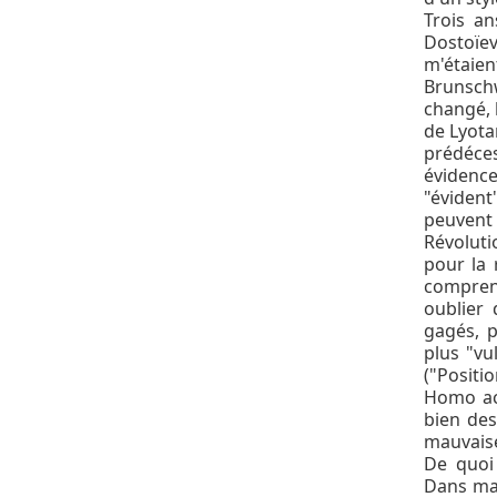
Trois an
Dostoïev
m'étaien
Brunschw
changé, 
de Lyotar
prédéces
évidence
"évident
peuvent
Révoluti
pour la 
comprend
oublier 
gagés, p
plus "vu
("Positi
Homo aca
bien des
mauvaise
De quoi 
Dans ma 