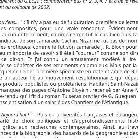
dhérent du G.I.E.N. ; collaborateur aux n° 2, 3, 4, 7 et 8 de la rev
nt au colloque de 2002)
uviens...
" : Il n'y a pas eu de fulguration première de lectu
bes composites, pour une vraie rencontre. Évidemment 
à aucun enterrement, comme ce me fut le cas bien plus t
randiose, de son camarade Cachin. Nizan ne fut pas de mo
res érotiques, comme le fut son camarade J. R. Bloch pour
eu m'importa de savoir s'il était "coureur" comme son dir
 ce dit-on. Et j'ai connu un amusement modéré à lire
de se dépêtrer de ses errements calomnieux. Mais par la
cqueline Leiner, première spécialiste en date et amie de Rire
 un auteur lié au mouvement révolutionnaire, qui dépas
s produits populistes ou prolétariens. Habitant Saint-Nazair
manquer des pages d'Antoine Bloyé ni, recensé par Anne 
e-rendu qu'il fit du roman Tu seras ouvrier de G. Gueguen
nscientisation d'un salarié des Chantiers de l'Atlantique.
 Aujourd'hui !
" : Puis en universités françaises et étrangèr
arlé de choix politiques et d'approfondissements histo
 grâce aux recherches contemporaines. Ainsi, au trav
nces de la biographie, des hasards de la géographie et des