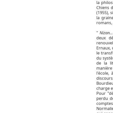
la philo
Chiens d
(1955), 
la grain
romans, 
"
Nizan..
deux dé
renouvel
Ernaux, 
le trans
du systè
de la l
manière
l'école,
discour
Bourdieu
charge e
Pour "dé
perdu d
comptes 
Normalie