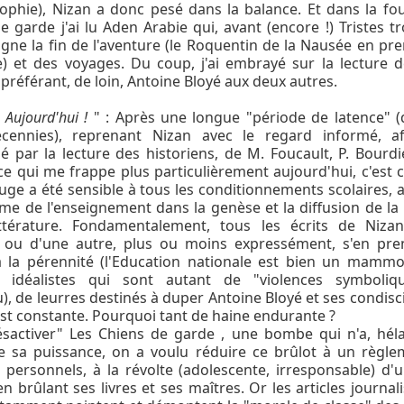
sophie), Nizan a donc pesé dans la balance. Et dans la fo
e garde j'ai lu Aden Arabie qui, avant (encore !) Tristes t
signe la fin de l'aventure (le Roquentin de la Nausée en pr
e) et des voyages. Du coup, j'ai embrayé sur la lecture d
préférant, de loin, Antoine Bloyé aux deux autres.
. Aujourd'hui !
" : Après une longue "période de latence" 
cennies), reprenant Nizan avec le regard informé, af
é par la lecture des historiens, de M. Foucault, P. Bourdi
ce qui me frappe plus particulièrement aujourd'hui, c'est
fuge a été sensible à tous les conditionnements scolaires, 
me de l'enseignement dans la genèse et la diffusion de la
ittérature. Fondamentalement, tous les écrits de Nizan
 ou d'une autre, plus ou moins expressément, s'en pre
 à la pérennité (l'Education nationale est bien un mamm
s idéalistes qui sont autant de "violences symboliqu
), de leurres destinés à duper Antoine Bloyé et ses condisci
st constante. Pourquoi tant de haine endurante ?
sactiver" Les Chiens de garde , une bombe qui n'a, héla
e sa puissance, on a voulu réduire ce brûlot à un règle
personnels, à la révolte (adolescente, irresponsable) d'
n brûlant ses livres et ses maîtres. Or les articles journali