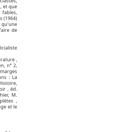
classes,
, et que
 fables,
s (1964)
e qu'une
faire de
cialiste
érature ,
n, n° 2,
 marges
ons : La
istoire,
ir , éd.
hier, M.
lètes ,
uge et le