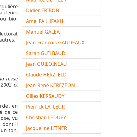
ngulière
Didier ERIBON
auteurs
ou bio-
Amel FAKHFAKH
Manuel GALEA
lectorat
autres.
Jean-François GAUDEAUX
Sarah GUILBAUD
Jean GUILOINEAU
Claude HERZFELD
la revue
e 2002 et
Jean-René KEREZEON
Gilles KERSAUDY
rde , en
Pierrick LAFLEUR
lé de ce
Christian LEDUEY
hose, vu
 dont il
Jacqueline LEINER
'un ton,