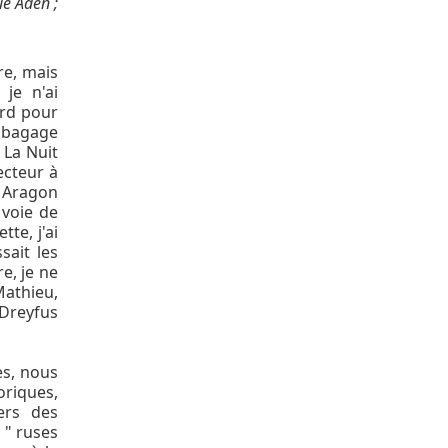
ue Aden ;
re, mais
je n'ai
ard pour
n bagage
 La Nuit
ecteur à
 Aragon
 voie de
tte, j'ai
sait les
e, je ne
Mathieu,
 Dreyfus
es, nous
riques,
ers des
 " ruses