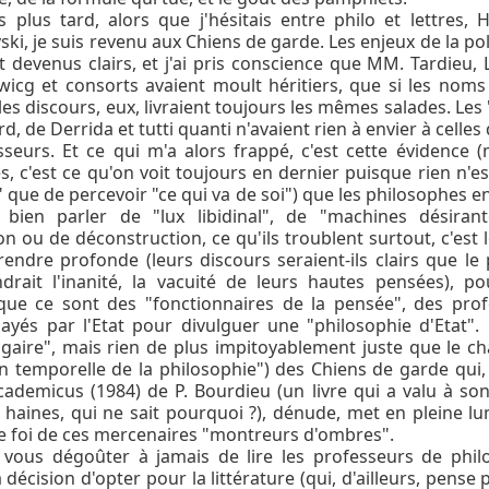
s plus tard, alors que j'hésitais entre philo et lettres,
ski, je suis revenu aux Chiens de garde. Les enjeux de la p
t devenus clairs, et j'ai pris conscience que MM. Tardieu, 
icg et consorts avaient moult héritiers, que si les noms
les discours, eux, livraient toujours les mêmes salades. Les
d, de Derrida et tutti quanti n'avaient rien à envier à celles
seurs. Et ce qui m'a alors frappé, c'est cette évidence (
s, c'est ce qu'on voit toujours en dernier puisque rien n'e
" que de percevoir "ce qui va de soi") que les philosophes e
 bien parler de "lux libidinal", de "machines désirant
on ou de déconstruction, ce qu'ils troublent surtout, c'est 
rendre profonde (leurs discours seraient-ils clairs que le
rait l'inanité, la vacuité de leurs hautes pensées), po
que ce sont des "fonctionnaires de la pensée", des pro
ayés par l'Etat pour divulguer une "philosophie d'Etat".
lgaire", mais rien de plus impitoyablement juste que le ch
on temporelle de la philosophie") des Chiens de garde qui, 
demicus (1984) de P. Bourdieu (un livre qui a valu à so
 haines, qui ne sait pourquoi ?), dénude, met en pleine lu
 foi de ces mercenaires "montreurs d'ombres".
vous dégoûter à jamais de lire les professeurs de phil
décision d'opter pour la littérature (qui, d'ailleurs, pense 