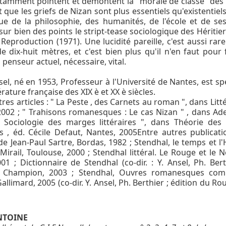
tamment pointent et démontent la "morale de classe" des 
 que les griefs de Nizan sont plus essentiels qu'existentiels
que de la philosophie, des humanités, de l'école et de ses
sur bien des points le stript-tease sociologique des Héritier
 Reproduction (1971). Une lucidité pareille, c'est aussi rar
e dix-huit mètres, et c'est bien plus qu'il n'en faut pour 
 penseur actuel, nécessaire, vital.
sel, né en 1953, Professeur à l'Université de Nantes, est spé
térature française des XIX è et XX è siècles.
res articles : " La Peste , des Carnets au roman ", dans Litt
2002 ; " Trahisons romanesques : Le cas Nizan " , dans Ade
" Sociologie des marges littéraires ", dans Théorie des
res , éd. Cécile Defaut, Nantes, 2005Entre autres publicati
e Jean-Paul Sartre, Bordas, 1982 ; Stendhal, le temps et l'H
Mirail, Toulouse, 2000 ; Stendhal littéral. Le Rouge et le No
01 ; Dictionnaire de Stendhal (co-dir. : Y. Ansel, Ph. Bert
), Champion, 2003 ; Stendhal, Ouvres romanesques comp
allimard, 2005 (co-dir. Y. Ansel, Ph. Berthier ; édition du Ro
NTOINE