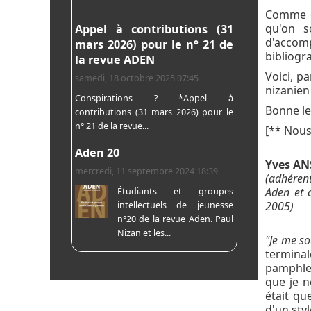
Comme c'
qu'on s
Appel à contributions (31
d'accom
mars 2026) pour le n° 21 de
bibliogr
la revue ADEN
Voici, p
samedi, 18 octobre 2025 07:45
nizanien
Conspirations ? *Appel à
Bonne le
contributions (31 mars 2026) pour le
n° 21 de la revue...
[** Nous 
Aden 20
Yves AN
mercredi, 11 septembre 2024 18:39
(adhéren
Aden et c
Étudiants et groupes
2005)
intellectuels de jeunesse
n°20 de la revue Aden. Paul
Nizan et les...
"Je me so
terminal
pamphlet
que je n
était qu
d'un styl