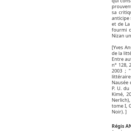
qui cons
prouvent
sa criti
anticipe 
et de La
fourmi d
Nizan un
[Yves An
de la lit
Entre aut
n° 128, 
2003 ; 
littérai
Nausée d
P. U. du 
Kimé, 20
Nerlich
tome I, G
Noir). ]
Régis A