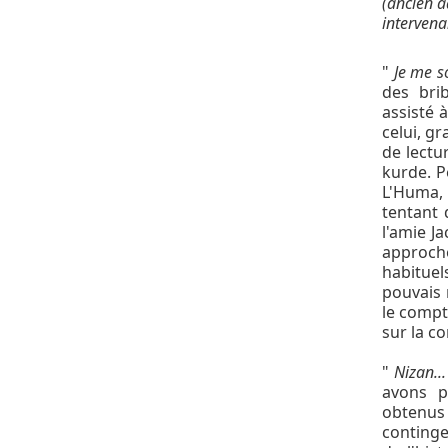
(ancien a
intervena
"
Je me so
des bri
assisté 
celui, g
de lectu
kurde. P
L'Huma,
tentant 
l'amie Ja
approché
habituel
pouvais 
le compt
sur la co
"
Nizan...
avons p
obtenus
continge