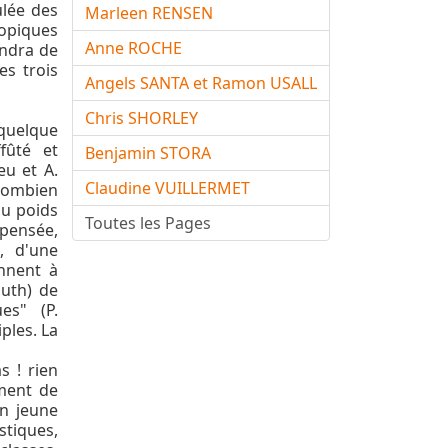
ulée des
Marleen RENSEN
ropiques
Anne ROCHE
endra de
es trois
Angels SANTA et Ramon USALL
Chris SHORLEY
(quelque
fûté et
Benjamin STORA
eu et A.
Claudine VUILLERMET
 combien
au poids
Toutes les Pages
 pensée,
, d'une
nnent à
outh) de
es" (P.
ples. La
s ! rien
ment de
un jeune
stiques,