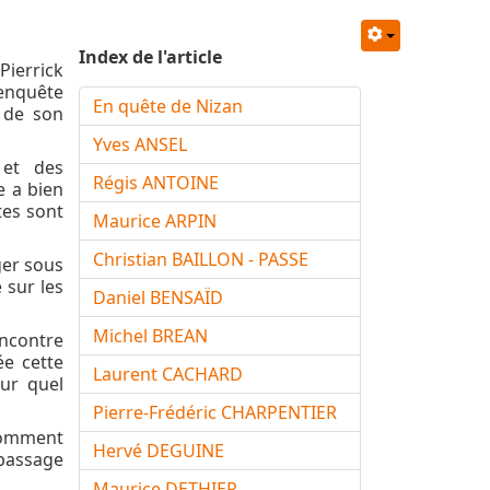
Index de l'article
Pierrick
enquête
En quête de Nizan
s de son
Yves ANSEL
 et des
Régis ANTOINE
e a bien
tes sont
Maurice ARPIN
Christian BAILLON - PASSE
ger sous
 sur les
Daniel BENSAÏD
Michel BREAN
encontre
ée cette
Laurent CACHARD
sur quel
Pierre-Frédéric CHARPENTIER
comment
Hervé DEGUINE
 passage
Maurice DETHIER