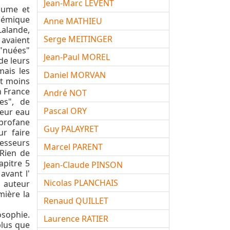
Jean-Marc LEVENT
 Hume et
olémique
Anne MATHIEU
Lalande,
Serge MEITINGER
 avaient
 "nuées"
Jean-Paul MOREL
 de leurs
mais les
Daniel MORVAN
st moins
n France
André NOT
es", de
Pascal ORY
leur eau
 profane
Guy PALAYRET
ur faire
fesseurs
Marcel PARENT
 Rien de
apitre 5
Jean-Claude PINSON
avant l'
Nicolas PLANCHAIS
n auteur
mière la
Renaud QUILLET
osophie.
Laurence RATIER
plus que