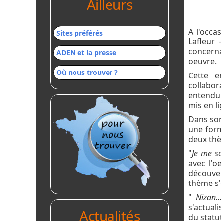
Ailleurs
A l'occa
Sites préférés
Lafleur
concerna
ADEN et la presse
oeuvre.
Où nous trouver ?
Cette e
collabor
entendu 
mis en l
Dans son
une form
deux thè
"
Je me so
avec l'o
découver
thème s'e
"
Nizan..
s'actual
Actualités
du statut