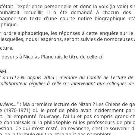
était l'expérience personnelle et donc la voix (la voie) si
ouhaitait recueillir, il a été demandé à chacun des 
pagner son texte d'une courte notice biographique et/
aphique.
ar ordre alphabétique, les réponses à cette enquête sur le 
 lesquelles, nous l'espérons, seront suivies de nombreuses 
cture.
devons à Nicolas Planchais le titre de celle-ci]
SEL
t au G.I.E.N. depuis 2003 ; membre du Comité de Lecture de 
ollaborateur régulier à celle-ci ; intervenant aux colloques d
uviens..."
: Ma première lecture de Nizan ? Les Chiens de ga
e (1970-1971) où le prof de philo avait incidemment par
. J'ai emprunté l'ouvrage, l'ai lu et pas compris grand-c
e connaissais ni la philosophie ni les professeurs de philo
estion. Ce qui m'est resté, en revanche, c'est le souvenir d
e, de la formule qui tue, et le goût des pamphlets.